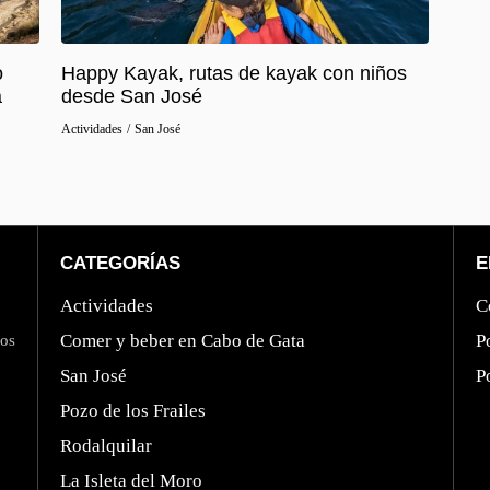
o
Happy Kayak, rutas de kayak con niños
a
desde San José
Actividades
/
San José
CATEGORÍAS
E
Actividades
C
Comer y beber en Cabo de Gata
P
mos
San José
P
Pozo de los Frailes
Rodalquilar
La Isleta del Moro