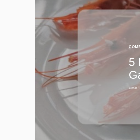
COME
5 
Ga
enero 4