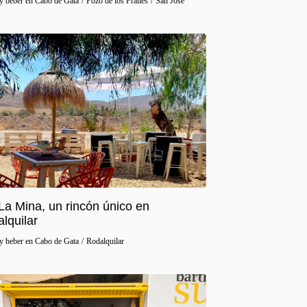
y beber en Cabo de Gata
/
Pozo de los Frailes
/
San José
La Mina, un rincón único en
lquilar
y beber en Cabo de Gata
/
Rodalquilar