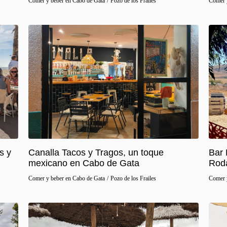
Comer y beber en Cabo de Gata
/
Pozo de los Frailes
Comer 
s y
Canalla Tacos y Tragos, un toque
Bar 
mexicano en Cabo de Gata
Roda
Comer y beber en Cabo de Gata
/
Pozo de los Frailes
Comer 